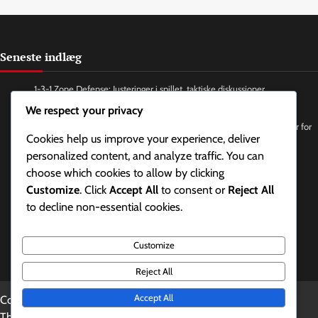
Seneste indlæg
1-3-1 Zone Defense: Justeringer i spillet, taktiske diskussioner,
realtidsfeedback til trænere
We respect your privacy
1-3-1 Zone Defense: Træningsfilosofi, Defensive Principper, Strategier for
Cookies help us improve your experience, deliver
Spillerbeføjelse
personalized content, and analyze traffic. You can
1-3-1 Zone Defense: Defensiv tankegang, Intensitetsniveauer,
choose which cookies to allow by clicking
Fokusøvelser
Customize
. Click
Accept All
to consent or
Reject All
1-3-1 Zone Defense: Situationsbestemt Positionering i Basketball,
to decline non-essential cookies.
Tilpasning til Angreb, Defensiv Bevidsthed
1-3-1 Zone Defense: Vagtpositionering i basketball,
Customize
perimeterforsvarsstrategier, boldpressteknikker
Reject All
Accept All
Copyright © 2026
fdir.dk
Theme: Updated News By
Adore
Themes
.