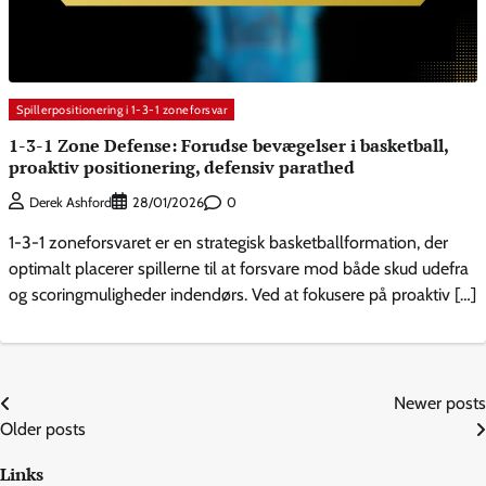
Spillerpositionering i 1-3-1 zoneforsvar
1-3-1 Zone Defense: Forudse bevægelser i basketball,
proaktiv positionering, defensiv parathed
0
Derek Ashford
28/01/2026
1-3-1 zoneforsvaret er en strategisk basketballformation, der
optimalt placerer spillerne til at forsvare mod både skud udefra
og scoringmuligheder indendørs. Ved at fokusere på proaktiv […]
Posts
Newer posts
Older posts
navigation
Links