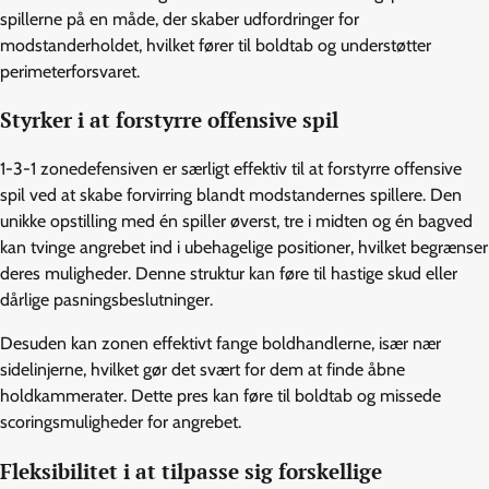
spillerne på en måde, der skaber udfordringer for
modstanderholdet, hvilket fører til boldtab og understøtter
perimeterforsvaret.
Styrker i at forstyrre offensive spil
1-3-1 zonedefensiven er særligt effektiv til at forstyrre offensive
spil ved at skabe forvirring blandt modstandernes spillere. Den
unikke opstilling med én spiller øverst, tre i midten og én bagved
kan tvinge angrebet ind i ubehagelige positioner, hvilket begrænser
deres muligheder. Denne struktur kan føre til hastige skud eller
dårlige pasningsbeslutninger.
Desuden kan zonen effektivt fange boldhandlerne, især nær
sidelinjerne, hvilket gør det svært for dem at finde åbne
holdkammerater. Dette pres kan føre til boldtab og missede
scoringsmuligheder for angrebet.
Fleksibilitet i at tilpasse sig forskellige