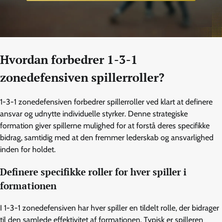
Hvordan forbedrer 1-3-1
zonedefensiven spillerroller?
1-3-1 zonedefensiven forbedrer spillerroller ved klart at definere
ansvar og udnytte individuelle styrker. Denne strategiske
formation giver spillerne mulighed for at forstå deres specifikke
bidrag, samtidig med at den fremmer lederskab og ansvarlighed
inden for holdet.
Definere specifikke roller for hver spiller i
formationen
I 1-3-1 zonedefensiven har hver spiller en tildelt rolle, der bidrager
til den samlede effektivitet af formationen. Typisk er spilleren