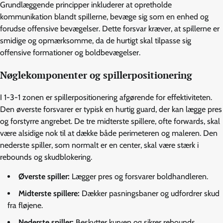
Grundlæggende principper inkluderer at opretholde
kommunikation blandt spillerne, bevæge sig som en enhed og
forudse offensive bevægelser. Dette forsvar kræver, at spillerne er
smidige og opmærksomme, da de hurtigt skal tilpasse sig
offensive formationer og boldbevægelser.
Nøglekomponenter og spillerpositionering
I 1-3-1 zonen er spillerpositionering afgørende for effektiviteten.
Den øverste forsvarer er typisk en hurtig guard, der kan lægge pres
og forstyrre angrebet. De tre midterste spillere, ofte forwards, skal
være alsidige nok til at dække både perimeteren og maleren. Den
nederste spiller, som normalt er en center, skal være stærk i
rebounds og skudblokering.
Øverste spiller:
Lægger pres og forsvarer boldhandleren.
Midterste spillere:
Dækker pasningsbaner og udfordrer skud
fra fløjene.
Nederste spiller:
Beskytter kurven og sikrer rebounds.