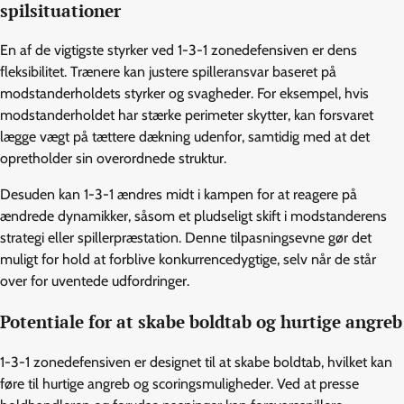
spilsituationer
En af de vigtigste styrker ved 1-3-1 zonedefensiven er dens
fleksibilitet. Trænere kan justere spilleransvar baseret på
modstanderholdets styrker og svagheder. For eksempel, hvis
modstanderholdet har stærke perimeter skytter, kan forsvaret
lægge vægt på tættere dækning udenfor, samtidig med at det
opretholder sin overordnede struktur.
Desuden kan 1-3-1 ændres midt i kampen for at reagere på
ændrede dynamikker, såsom et pludseligt skift i modstanderens
strategi eller spillerpræstation. Denne tilpasningsevne gør det
muligt for hold at forblive konkurrencedygtige, selv når de står
over for uventede udfordringer.
Potentiale for at skabe boldtab og hurtige angreb
1-3-1 zonedefensiven er designet til at skabe boldtab, hvilket kan
føre til hurtige angreb og scoringsmuligheder. Ved at presse