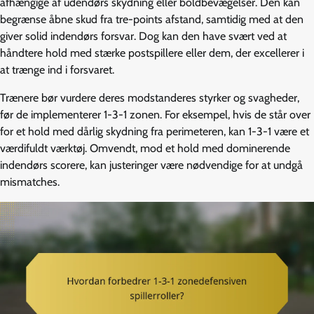
afhængige af udendørs skydning eller boldbevægelser. Den kan
begrænse åbne skud fra tre-points afstand, samtidig med at den
giver solid indendørs forsvar. Dog kan den have svært ved at
håndtere hold med stærke postspillere eller dem, der excellerer i
at trænge ind i forsvaret.
Trænere bør vurdere deres modstanderes styrker og svagheder,
før de implementerer 1-3-1 zonen. For eksempel, hvis de står over
for et hold med dårlig skydning fra perimeteren, kan 1-3-1 være et
værdifuldt værktøj. Omvendt, mod et hold med dominerende
indendørs scorere, kan justeringer være nødvendige for at undgå
mismatches.