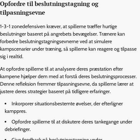
Opfordre til beslutningstagning og
tilpasningsevne
1-3-1 zonedefensiven kræver, at spillerne træffer hurtige
beslutninger baseret på angrebets bevægelser. Trænere kan
forbedre beslutningstagningsevnerne ved at simulere
kampscenarier under træning, så spillerne kan reagere og tilpasse
sig i realtid.
At opfordre spillerne til at analysere deres præstation efter
kampene hjælper dem med at forstå deres beslutningsprocesser.
Denne refleksion fremmer tilpasningsevne, da spillerne lærer at
justere deres strategier baseret på tidligere erfaringer.
Inkorporer situationsbestemte øvelser, der efterligner
kamppres.
Opfordre spillerne til at diskutere deres tankegange under
debriefinger.
Give feedback på beslutningstagning under