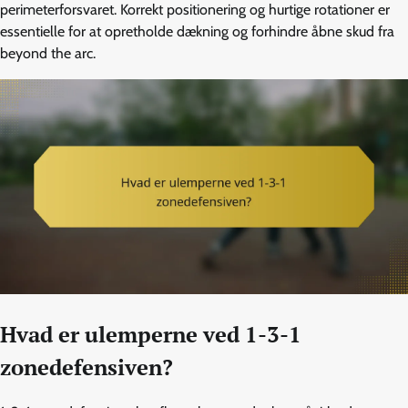
perimeterforsvaret. Korrekt positionering og hurtige rotationer er
essentielle for at opretholde dækning og forhindre åbne skud fra
beyond the arc.
Hvad er ulemperne ved 1-3-1
zonedefensiven?