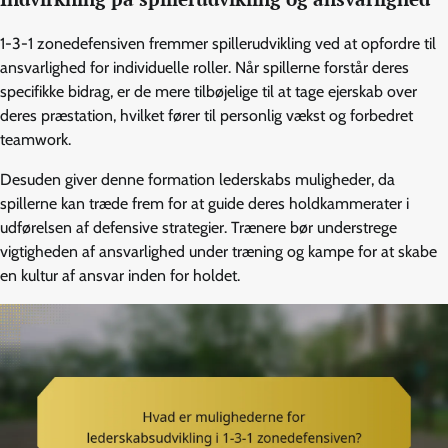
1-3-1 zonedefensiven fremmer spillerudvikling ved at opfordre til
ansvarlighed for individuelle roller. Når spillerne forstår deres
specifikke bidrag, er de mere tilbøjelige til at tage ejerskab over
deres præstation, hvilket fører til personlig vækst og forbedret
teamwork.
Desuden giver denne formation lederskabs muligheder, da
spillerne kan træde frem for at guide deres holdkammerater i
udførelsen af defensive strategier. Trænere bør understrege
vigtigheden af ansvarlighed under træning og kampe for at skabe
en kultur af ansvar inden for holdet.