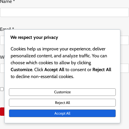
Name
*
Email
*
We respect your privacy
Cookies help us improve your experience, deliver
personalized content, and analyze traffic. You can
Website
choose which cookies to allow by clicking
Customize
. Click
Accept All
to consent or
Reject All
to decline non-essential cookies.
Save my name, email, and website in this browser for the
next time I comment.
Customize
Reject All
Accept All